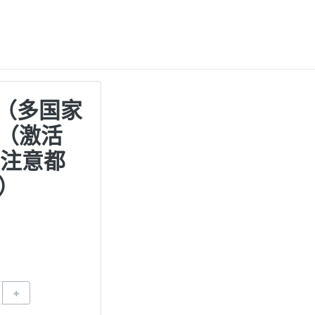
d（多国家
（激活
明注意都
）
+