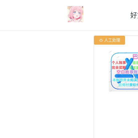
好

人工处理