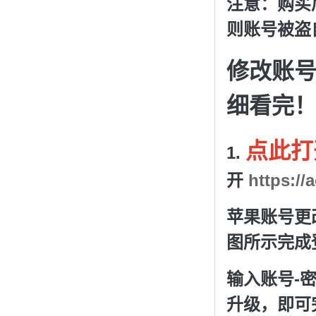
注意：购买
则账号被盗
修改账
细看完
点此打
1.
开
https://
苹果账号更
图
所示完成
输入账号-
升级，即可