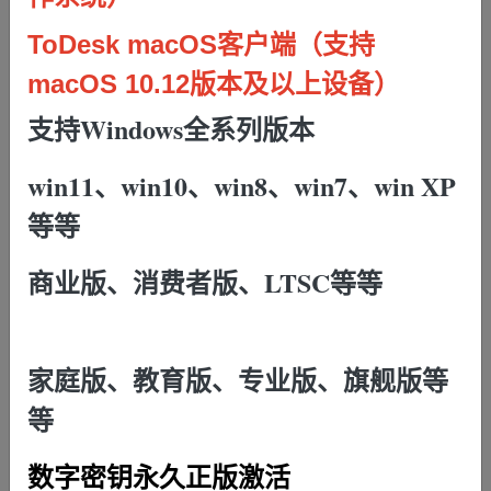
ToDesk macOS客户端（
支持
支付方式：
支付宝支付（推荐）
macOS 10.12版本及以上设备）
下单

支持Windows全系列版本
win11、
win10
、
win8
、
win7
、
win XP
商品描述
等等
下单前，请先点击下面超链接自行安
商业版
、消费者版
、LTSC
等等
装好
远程控制客户端，然后下单时候
在信息狂内写好，远程控制的，设备
家庭版
、教育版
、专业版
、旗舰版
等
代码，和，临时密码，方便在你下单
等
后直接可以远程给你安装。
数字密钥永久正版激活
ToDesk Windows客户端（全面支持