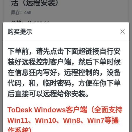
活（远程安装）
库存：458
价格：￥ 600.00
购买提示
邮箱:
下单前，请先点击下面超链接自行安
购买:
装好
远程控制客户端，然后下单时候
−
+
在信息狂内写好，远程控制的，设备
订单查询密码:
代码，和，临时密码，方便在你下单
后直接可以远程给你安装。
设备代码（ToDesk远程连接用的）:
ToDesk Windows客户端（全面支持
Win11、Win10、Win8、Win7等操
临时密码（ToDesk远程连接用的）:
作系统）