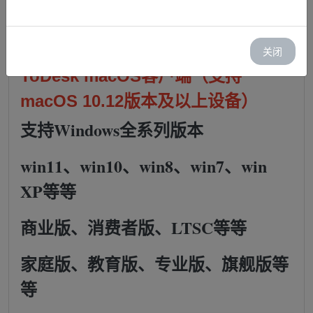
Win11、Win10、Win8、Win7等操
作系统）
关闭
ToDesk macOS客户端（
支持
macOS 10.12版本及以上设备）
支持Windows全系列版本
win11、
win10
、
win8
、
win7
、
win
XP等等
商业版
、消费者版
、LTSC
等等
家庭版
、教育版
、专业版
、旗舰版
等
等